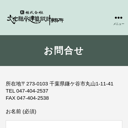
メニュー
文
化
継
承
お問合せ
建
築
設
計
事
所在地〒273-0103 千葉県鎌ケ谷市丸山1-11-41
務
TEL 047-404-2537
所
FAX 047-404-2538
お名前 (必須)